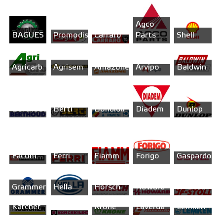
CARGO -
Antonio
Agco
BAGUES
Promodis
Carraro
Parts
Shell
Agricarb
Agrisem
Amazone
Arvipo
Baldwin
Berthoud
Berti
Bondioli
Diadem
Dunlop
Facom
Ferri
Fiamm
Forigo
Gaspardo
Grammer
Hella
Horsch
Howard
JF-Stoll
Karcher
KONGSKILDE
Krone
Laverda
Lemken
Maschio