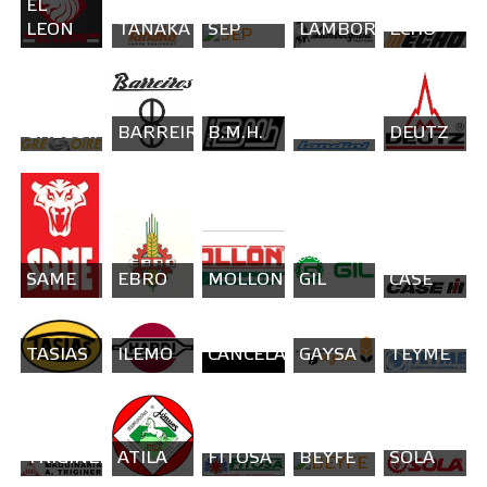
EL
LEON
TANAKA
SEP
LAMBORGHINI
ECHO
GREGOIRE
BARREIROS
B.M.H.
LANDINI
DEUTZ
SAME
EBRO
MOLLON
GIL
CASE
TASIAS
ILEMO
CANCELA
GAYSA
TEYME
TRIGINER
ATILA
FITOSA
BEYFE
SOLA