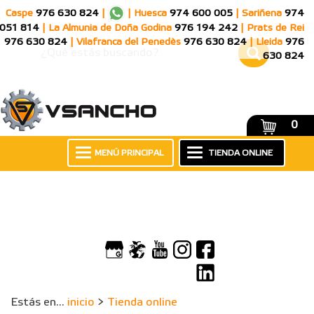
Caspe
976 630 824
|
|
Huesca
974 600 005
|
Sariñena
974
051 814
|
La Almunia de Doña Godina
976 194 242
|
Prats de Rei
976 630 824
|
Vilafranca del Penedès
976 630 824
|
Lleida
976
630 824
0
MENÚ PRINCIPAL
TIENDA ONLINE
Estás en...
inicio
>
Tienda online