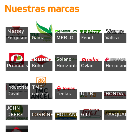
Nuestras marcas
Massey
Ferguson
Gama
MERLO
Fendt
Valtra
Solano
Promodis
Kuhn
Horizonte
Ovlac
Herculano
Industrias
TMC
David
cancela
Tenías
U.T.B.
HONDA
JOHN
NEW
DEERE
CORBINS
HOLLAND
GILI
PASQUALI