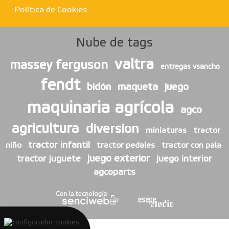
Política de Cookies
Nube de tags
valtra
massey ferguson
entregas vsancho
fendt
bidón
maqueta
juego
maquinaria agrícola
agco
agricultura
diversion
miniaturas
tractor
tractor infantil
niño
tractor pedales
tractor con pala
juego exterior
tractor juguete
juego interior
agcoparts