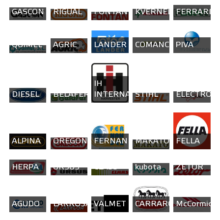
GASCON
RIGUAL
FONTAN
KVERNELAND
FERRARI
QUIMEL
AGRIC
LANDER
COMANCHE
PIVA
SOLE
IH
DIESEL
BELAFER
INTERNATIONAL
STIHL
ELECTROC
ALPINA
OREGON
FERNANDEZ
MAKATO
FELLA
HERPA
URSUS
CLASS
kubota
ZETOR
AGUDO
LARROSA
VALMET
CARRARO
McCormick