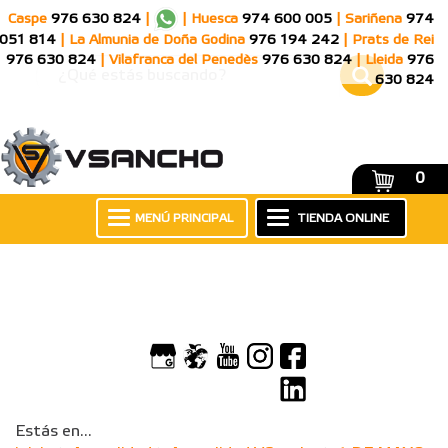
Caspe
976 630 824
|
|
Huesca
974 600 005
|
Sariñena
974
051 814
|
La Almunia de Doña Godina
976 194 242
|
Prats de Rei
976 630 824
|
Vilafranca del Penedès
976 630 824
|
Lleida
976
630 824
0
MENÚ PRINCIPAL
TIENDA ONLINE
Estás en...