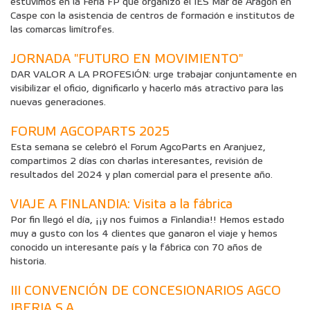
estuvimos en la Feria FP que organizó el IES Mar de Aragón en
Caspe con la asistencia de centros de formación e institutos de
las comarcas limítrofes.
JORNADA "FUTURO EN MOVIMIENTO"
DAR VALOR A LA PROFESIÓN: urge trabajar conjuntamente en
visibilizar el oficio, dignificarlo y hacerlo más atractivo para las
nuevas generaciones.
FORUM AGCOPARTS 2025
Esta semana se celebró el Forum AgcoParts en Aranjuez,
compartimos 2 días con charlas interesantes, revisión de
resultados del 2024 y plan comercial para el presente año.
VIAJE A FINLANDIA: Visita a la fábrica
Por fin llegó el día, ¡¡y nos fuimos a Finlandia!! Hemos estado
muy a gusto con los 4 clientes que ganaron el viaje y hemos
conocido un interesante país y la fábrica con 70 años de
historia.
III CONVENCIÓN DE CONCESIONARIOS AGCO
IBERIA S.A.