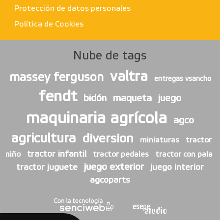
Protección de datos personales
Política de Cookies
Nube de tags
valtra
massey ferguson
entregas vsancho
fendt
bidón
maqueta
juego
maquinaria agrícola
agco
agricultura
diversion
miniaturas
tractor
tractor infantil
niño
tractor pedales
tractor con pala
juego exterior
tractor juguete
juego interior
agcoparts