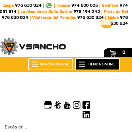
Caspe
976 630 824
|
|
Huesca
974 600 005
|
Sariñena
974
051 814
|
La Almunia de Doña Godina
976 194 242
|
Prats de Rei
976 630 824
|
Vilafranca del Penedès
976 630 824
|
Lleida
976
630 824
0
MENÚ PRINCIPAL
TIENDA ONLINE
Estás en...