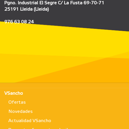
Pgno. Industrial El Segre C/ La Fusta 69-70-71
25191 Lleida (Lleida)
976 63 08 24
VSancho
Ofertas
Novedades
Actualidad VSancho