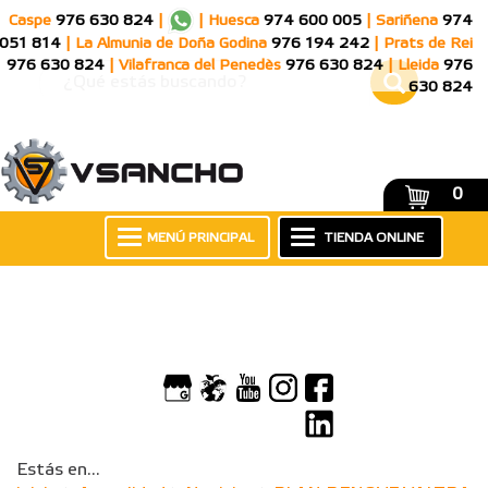
Caspe
976 630 824
|
|
Huesca
974 600 005
|
Sariñena
974
051 814
|
La Almunia de Doña Godina
976 194 242
|
Prats de Rei
976 630 824
|
Vilafranca del Penedès
976 630 824
|
Lleida
976
630 824
0
MENÚ PRINCIPAL
TIENDA ONLINE
Estás en...