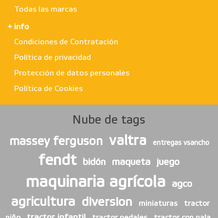
Todas las marcas
+ info
Condiciones de Contratación
Política de privacidad
Protección de datos personales
Política de Cookies
Nube de tags
valtra
massey ferguson
entregas vsancho
fendt
bidón
maqueta
juego
maquinaria agrícola
agco
agricultura
diversion
miniaturas
tractor
tractor infantil
niño
tractor pedales
tractor con pala