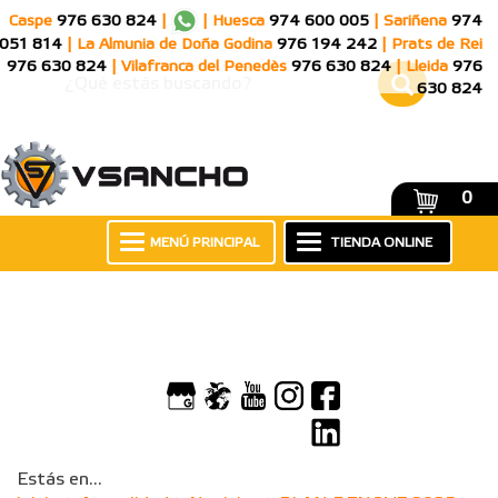
Caspe
976 630 824
|
|
Huesca
974 600 005
|
Sariñena
974
051 814
|
La Almunia de Doña Godina
976 194 242
|
Prats de Rei
976 630 824
|
Vilafranca del Penedès
976 630 824
|
Lleida
976
630 824
0
MENÚ PRINCIPAL
TIENDA ONLINE
Estás en...