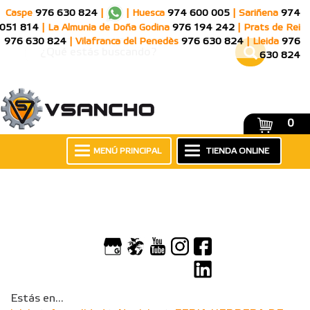
Caspe
976 630 824
|
|
Huesca
974 600 005
|
Sariñena
974
051 814
|
La Almunia de Doña Godina
976 194 242
|
Prats de Rei
976 630 824
|
Vilafranca del Penedès
976 630 824
|
Lleida
976
630 824
0
MENÚ PRINCIPAL
TIENDA ONLINE
Estás en...