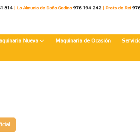
51 814
|
La Almunia de Doña Godina
976 194 242
|
Prats de Rei
976
aquinaria Nueva
Maquinaria de Ocasión
Servic
icial