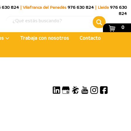
 630 824
|
Vilafranca del Penedès
976 630 824
|
Lleida
976 630
824
0
ios
Trabaja con nosotros
Contacto