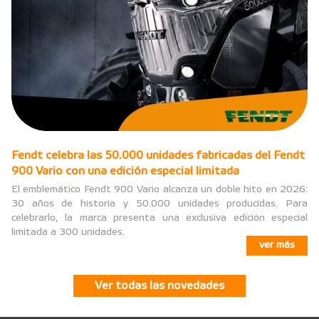
Fendt celebra las 50.000 unidades fabricadas del Fendt
900 Vario con una edición especial limitada
El emblemático Fendt 900 Vario alcanza un doble hito en 2026:
30 años de historia y 50.000 unidades producidas. Para
celebrarlo, la marca presenta una exclusiva edición especial
limitada a 300 unidades.
ver más
Ver todas las novedades