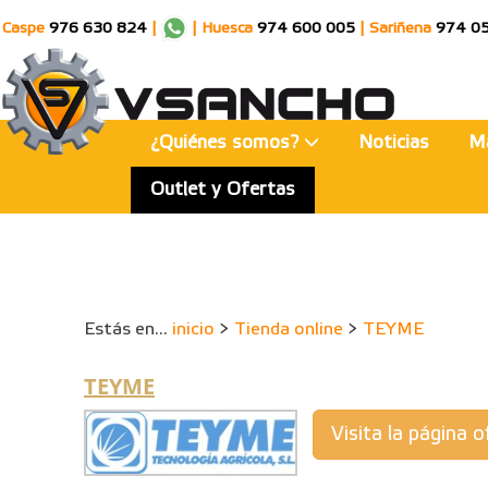
Caspe
976 630 824
|
|
Huesca
974 600 005
|
Sariñena
974 0
¿Quiénes somos?
Noticias
M
Outlet y Ofertas
Estás en...
inicio
>
Tienda online
>
TEYME
TEYME
Visita la página of