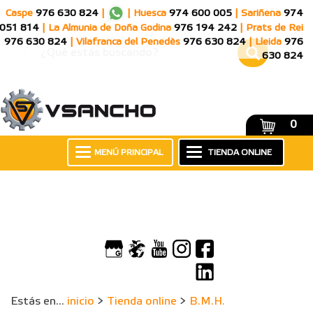
Caspe
976 630 824
|
|
Huesca
974 600 005
|
Sariñena
974
051 814
|
La Almunia de Doña Godina
976 194 242
|
Prats de Rei
976 630 824
|
Vilafranca del Penedès
976 630 824
|
Lleida
976
630 824
0
MENÚ PRINCIPAL
TIENDA ONLINE
Estás en...
inicio
>
Tienda online
>
B.M.H.