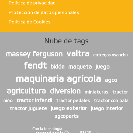
Política de privacidad
Protección de datos personales
Política de Cookies
Nube de tags
valtra
massey ferguson
entregas vsancho
fendt
bidón
maqueta
juego
maquinaria agrícola
agco
agricultura
diversion
miniaturas
tractor
tractor infantil
niño
tractor pedales
tractor con pala
juego exterior
tractor juguete
juego interior
agcoparts