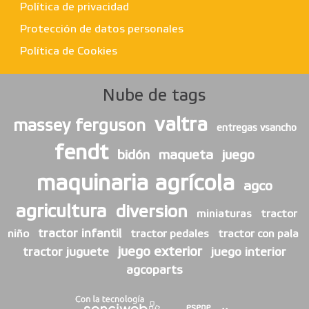
Política de privacidad
Protección de datos personales
Política de Cookies
Nube de tags
valtra
massey ferguson
entregas vsancho
fendt
bidón
maqueta
juego
maquinaria agrícola
agco
agricultura
diversion
miniaturas
tractor
tractor infantil
niño
tractor pedales
tractor con pala
juego exterior
tractor juguete
juego interior
agcoparts