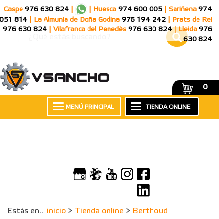
Caspe
976 630 824
|
|
Huesca
974 600 005
|
Sariñena
974
051 814
|
La Almunia de Doña Godina
976 194 242
|
Prats de Rei
976 630 824
|
Vilafranca del Penedès
976 630 824
|
Lleida
976
630 824
0
MENÚ PRINCIPAL
TIENDA ONLINE
Estás en...
inicio
>
Tienda online
>
Berthoud