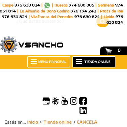
Caspe
976 630 824
|
|
Huesca
974 600 005
|
Sariñena
974
051 814
|
La Almunia de Doña Godina
976 194 242
|
Prats de Rei
976 630 824
|
Vilafranca del Penedès
976 630 824
|
Lleida
976
630 824
0
MENÚ PRINCIPAL
TIENDA ONLINE
Estás en...
inicio
>
Tienda online
>
CANCELA