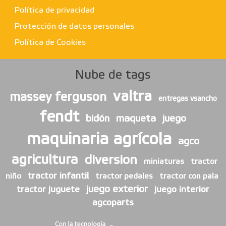
Política de privacidad
Protección de datos personales
Política de Cookies
Nube de tags
valtra
massey ferguson
entregas vsancho
fendt
bidón
maqueta
juego
maquinaria agrícola
agco
agricultura
diversion
miniaturas
tractor
tractor infantil
niño
tractor pedales
tractor con pala
juego exterior
tractor juguete
juego interior
agcoparts