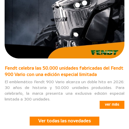
Fendt celebra las 50.000 unidades fabricadas del Fendt
900 Vario con una edición especial limitada
El emblemático Fendt 900 Vario alcanza un doble hito en 2026:
30 años de historia y 50.000 unidades producidas. Para
celebrarlo, la marca presenta una exclusiva edición especial
limitada a 300 unidades.
ver más
Ver todas las novedades