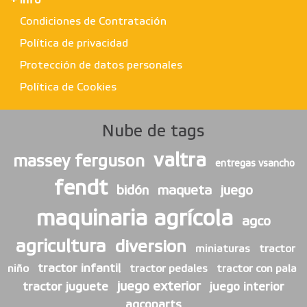
+ info
Condiciones de Contratación
Política de privacidad
Protección de datos personales
Política de Cookies
Nube de tags
valtra
massey ferguson
entregas vsancho
fendt
bidón
maqueta
juego
maquinaria agrícola
agco
agricultura
diversion
miniaturas
tractor
tractor infantil
niño
tractor pedales
tractor con pala
juego exterior
tractor juguete
juego interior
agcoparts