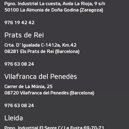
Pgno. Industrial La cuesta, Avda La Rioja, 9 s/n
50100 La Almunia de Doña Godina (Zaragoza)
976 19 42 42
Prats de Rei
Crta. D´Igualada C-1412a, Km.42
08281 Els Prats de Rei (Barcelona)
976 63 08 24
Vilafranca del Penedès
Carrer de La Múnia, 25
08720 Vilafranca del Penedès (Barcelona)
976 63 08 24
Lleida
Pgno. Industrial El Segre C/ La Fusta 69-70-71