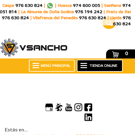
Caspe
976 630 824
|
|
Huesca
974 600 005
|
Sariñena
974
051 814
|
La Almunia de Doña Godina
976 194 242
|
Prats de Rei
976 630 824
|
Vilafranca del Penedès
976 630 824
|
Lleida
976
630 824
0
MENÚ PRINCIPAL
TIENDA ONLINE
Estás en...