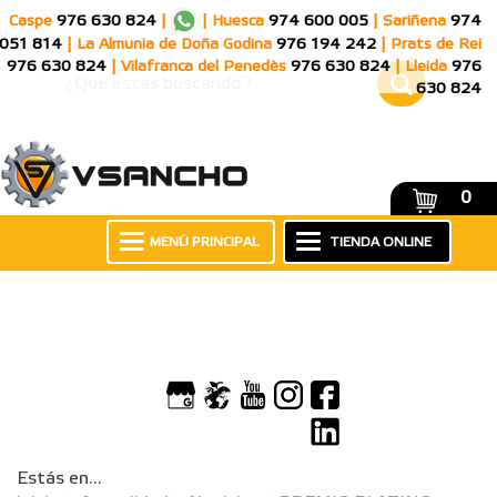
Caspe
976 630 824
|
|
Huesca
974 600 005
|
Sariñena
974
051 814
|
La Almunia de Doña Godina
976 194 242
|
Prats de Rei
976 630 824
|
Vilafranca del Penedès
976 630 824
|
Lleida
976
630 824
0
MENÚ PRINCIPAL
TIENDA ONLINE
Estás en...