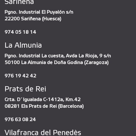
Sariñena
Pgno. Industrial El Puyalón s/n
22200 Sariñena (Huesca)
974 05 18 14
La Almunia
Pgno. Industrial La cuesta, Avda La Rioja, 9 s/n
50100 La Almunia de Doña Godina (Zaragoza)
976 19 42 42
Prats de Rei
Crta. D´Igualada C-1412a, Km.42
08281 Els Prats de Rei (Barcelona)
976 63 08 24
Vilafranca del Penedès