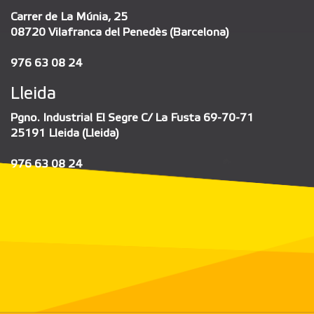
Carrer de La Múnia, 25
08720 Vilafranca del Penedès (Barcelona)
976 63 08 24
Lleida
Pgno. Industrial El Segre C/ La Fusta 69-70-71
25191 Lleida (Lleida)
976 63 08 24