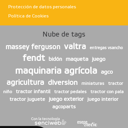
Protección de datos personales
Política de Cookies
Nube de tags
valtra
massey ferguson
entregas vsancho
fendt
bidón
maqueta
juego
maquinaria agrícola
agco
agricultura
diversion
miniaturas
tractor
tractor infantil
niño
tractor pedales
tractor con pala
juego exterior
tractor juguete
juego interior
agcoparts