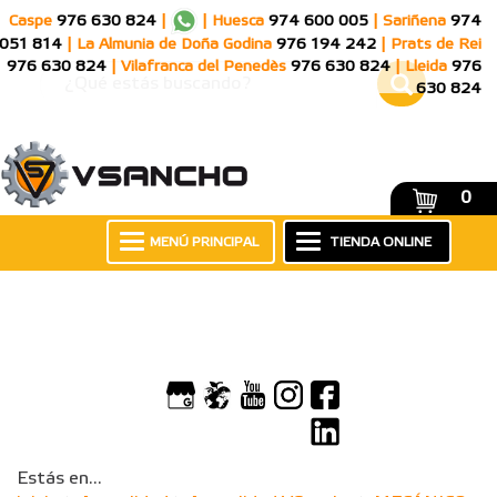
Caspe
976 630 824
|
|
Huesca
974 600 005
|
Sariñena
974
051 814
|
La Almunia de Doña Godina
976 194 242
|
Prats de Rei
976 630 824
|
Vilafranca del Penedès
976 630 824
|
Lleida
976
630 824
0
MENÚ PRINCIPAL
TIENDA ONLINE
Estás en...