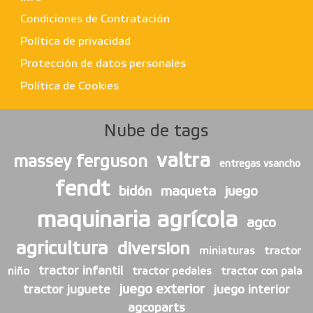
Condiciones de Contratación
Política de privacidad
Protección de datos personales
Política de Cookies
Nube de tags
valtra
massey ferguson
entregas vsancho
fendt
bidón
maqueta
juego
maquinaria agrícola
agco
agricultura
diversion
miniaturas
tractor
tractor infantil
niño
tractor pedales
tractor con pala
juego exterior
tractor juguete
juego interior
agcoparts