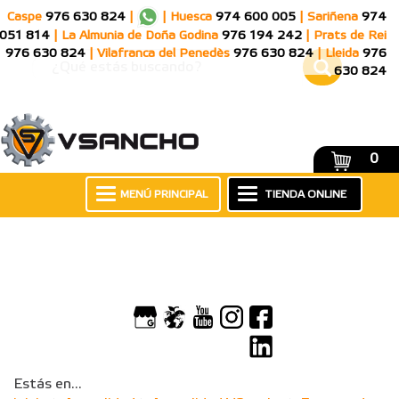
Caspe
976 630 824
|
|
Huesca
974 600 005
|
Sariñena
974
051 814
|
La Almunia de Doña Godina
976 194 242
|
Prats de Rei
976 630 824
|
Vilafranca del Penedès
976 630 824
|
Lleida
976
630 824
0
MENÚ PRINCIPAL
TIENDA ONLINE
Estás en...