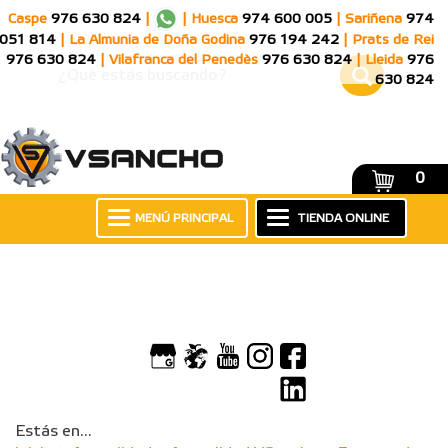
Caspe
976 630 824
|
|
Huesca
974 600 005
|
Sariñena
974
051 814
|
La Almunia de Doña Godina
976 194 242
|
Prats de Rei
976 630 824
|
Vilafranca del Penedès
976 630 824
|
Lleida
976
630 824
0
MENÚ PRINCIPAL
TIENDA ONLINE
Estás en...