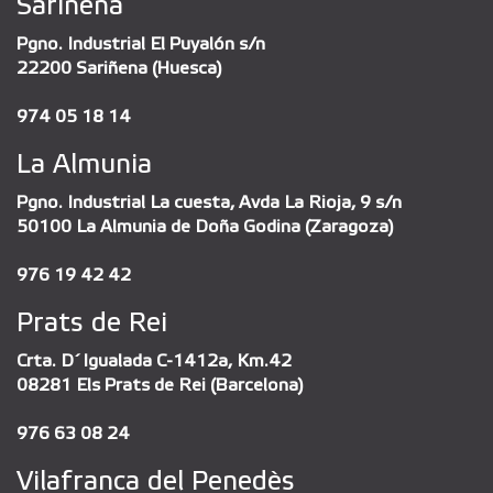
Sariñena
Pgno. Industrial El Puyalón s/n
22200 Sariñena (Huesca)
974 05 18 14
La Almunia
Pgno. Industrial La cuesta, Avda La Rioja, 9 s/n
50100 La Almunia de Doña Godina (Zaragoza)
976 19 42 42
Prats de Rei
Crta. D´Igualada C-1412a, Km.42
08281 Els Prats de Rei (Barcelona)
976 63 08 24
Vilafranca del Penedès