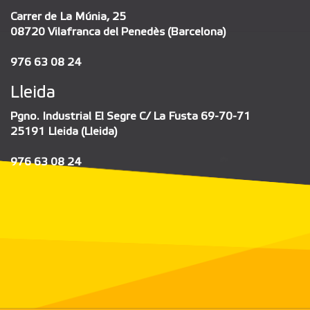
Carrer de La Múnia, 25
08720 Vilafranca del Penedès (Barcelona)
976 63 08 24
Lleida
Pgno. Industrial El Segre C/ La Fusta 69-70-71
25191 Lleida (Lleida)
976 63 08 24