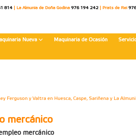
51 814
|
La Almunia de Doña Godina
976 194 242
|
Prats de Rei
976
aquinaria Nueva
Maquinaria de Ocasión
Servic
ey Ferguson y Valtra en Huesca, Caspe, Sariñena y La Almuni
o mercánico
 empleo mercánico