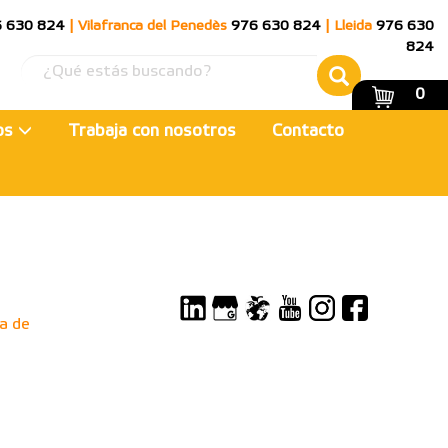
 630 824
|
Vilafranca del Penedès
976 630 824
|
Lleida
976 630
824
0
ios
Trabaja con nosotros
Contacto
a de