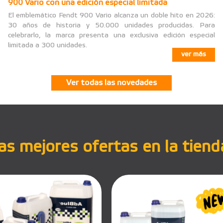
900 Vario con una edición especial limitada
El emblemático Fendt 900 Vario alcanza un doble hito en 2026:
30 años de historia y 50.000 unidades producidas. Para
celebrarlo, la marca presenta una exclusiva edición especial
limitada a 300 unidades.
ver más
Ver todas las novedades
s mejores ofertas en la tiend