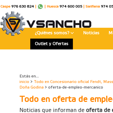
Caspe
976 630 824
|
|
Huesca
974 600 005
|
Sariñena
974 0
¿Quiénes somos?
Noticias
M
Outlet y Ofertas
Estás en...
inicio
>
Todo en Concesionario oficial Fendt, Mass
Doña Godina
> oferta-de-empleo-mercanico
Todo en oferta de emple
Noticias que informan de
oferta de