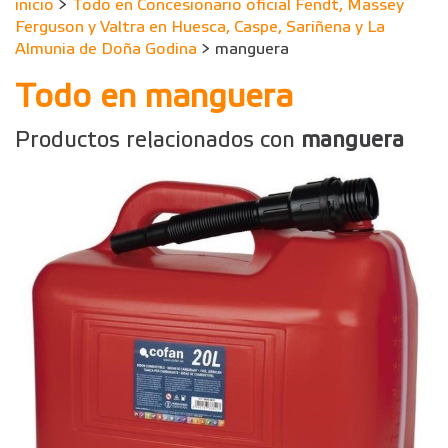
inicio
>
Todo en Concesionario oficial Fendt, Massey
Ferguson y Valtra en Huesca, Caspe, Sariñena y La
Almunia de Doña Godina
> manguera
Todo en manguera
Productos relacionados con
manguera