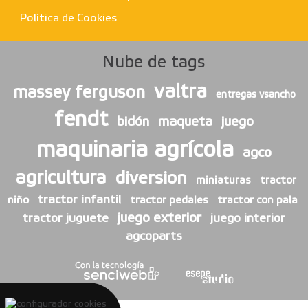
Política de Cookies
Nube de tags
valtra
massey ferguson
entregas vsancho
fendt
bidón
maqueta
juego
maquinaria agrícola
agco
agricultura
diversion
miniaturas
tractor
tractor infantil
niño
tractor pedales
tractor con pala
juego exterior
tractor juguete
juego interior
agcoparts