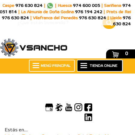
Caspe
976 630 824
|
|
Huesca
974 600 005
|
Sariñena
974
051 814
|
La Almunia de Doña Godina
976 194 242
|
Prats de Rei
976 630 824
|
Vilafranca del Penedès
976 630 824
|
Lleida
976
630 824
0
MENÚ PRINCIPAL
TIENDA ONLINE
Estás en...