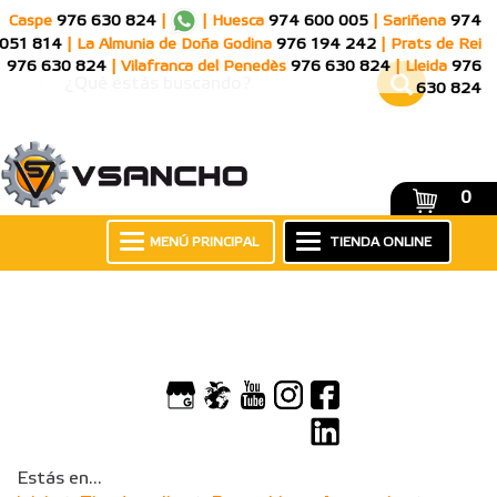
Caspe
976 630 824
|
|
Huesca
974 600 005
|
Sariñena
974
051 814
|
La Almunia de Doña Godina
976 194 242
|
Prats de Rei
976 630 824
|
Vilafranca del Penedès
976 630 824
|
Lleida
976
630 824
0
MENÚ PRINCIPAL
TIENDA ONLINE
Estás en...