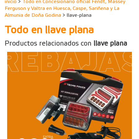
inicio
>
Todo en Concesionario oficial Fendt, Massey
Ferguson y Valtra en Huesca, Caspe, Sariñena y La
Almunia de Doña Godina
> llave-plana
Todo en llave plana
Productos relacionados con
llave plana