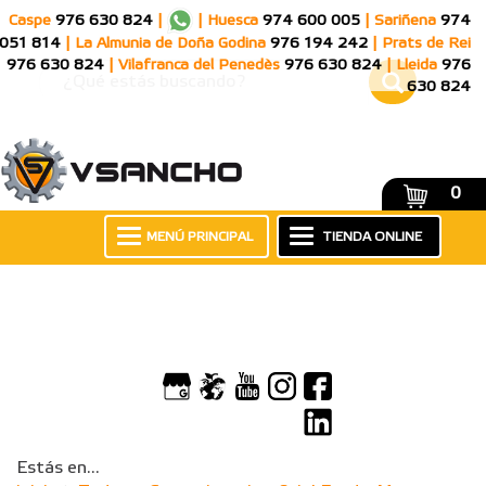
Caspe
976 630 824
|
|
Huesca
974 600 005
|
Sariñena
974
051 814
|
La Almunia de Doña Godina
976 194 242
|
Prats de Rei
976 630 824
|
Vilafranca del Penedès
976 630 824
|
Lleida
976
630 824
0
MENÚ PRINCIPAL
TIENDA ONLINE
Estás en...