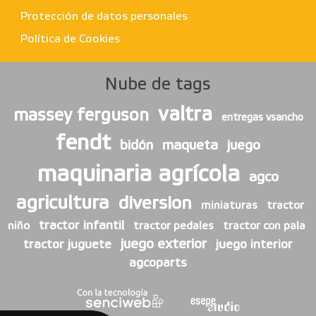
Protección de datos personales
Política de Cookies
Nube de tags
valtra
massey ferguson
entregas vsancho
fendt
bidón
maqueta
juego
maquinaria agrícola
agco
agricultura
diversion
miniaturas
tractor
tractor infantil
niño
tractor pedales
tractor con pala
juego exterior
tractor juguete
juego interior
agcoparts