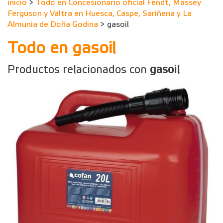
inicio
>
Todo en Concesionario oficial Fendt, Massey
Ferguson y Valtra en Huesca, Caspe, Sariñena y La
Almunia de Doña Godina
> gasoil
Todo en gasoil
Productos relacionados con
gasoil