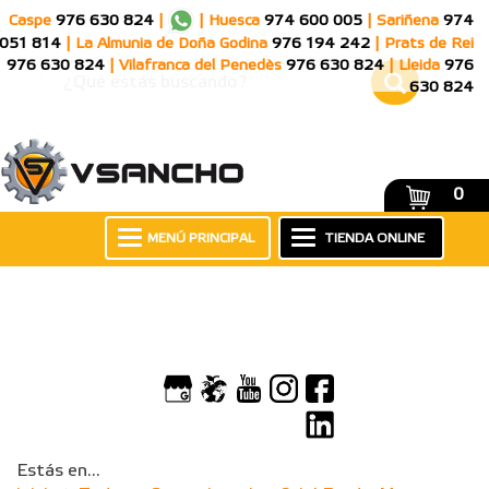
Caspe
976 630 824
|
|
Huesca
974 600 005
|
Sariñena
974
051 814
|
La Almunia de Doña Godina
976 194 242
|
Prats de Rei
976 630 824
|
Vilafranca del Penedès
976 630 824
|
Lleida
976
630 824
0
MENÚ PRINCIPAL
TIENDA ONLINE
Estás en...