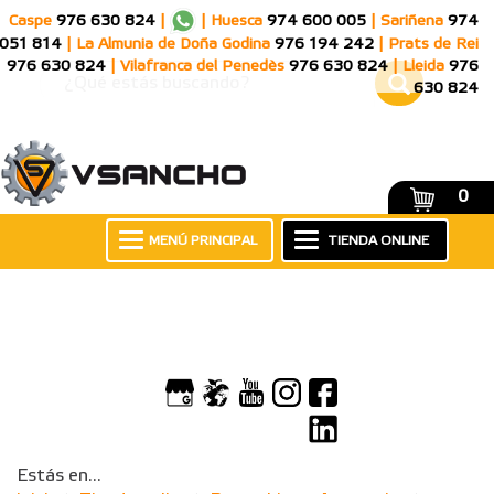
Caspe
976 630 824
|
|
Huesca
974 600 005
|
Sariñena
974
051 814
|
La Almunia de Doña Godina
976 194 242
|
Prats de Rei
976 630 824
|
Vilafranca del Penedès
976 630 824
|
Lleida
976
630 824
0
MENÚ PRINCIPAL
TIENDA ONLINE
Estás en...