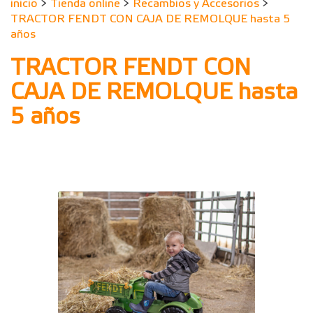
inicio
>
Tienda online
>
Recambios y Accesorios
>
TRACTOR FENDT CON CAJA DE REMOLQUE hasta 5
años
TRACTOR FENDT CON
CAJA DE REMOLQUE hasta
5 años