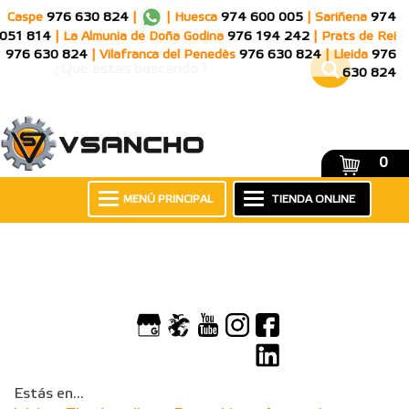
Caspe
976 630 824
|
|
Huesca
974 600 005
|
Sariñena
974
051 814
|
La Almunia de Doña Godina
976 194 242
|
Prats de Rei
976 630 824
|
Vilafranca del Penedès
976 630 824
|
Lleida
976
630 824
0
MENÚ PRINCIPAL
TIENDA ONLINE
Estás en...