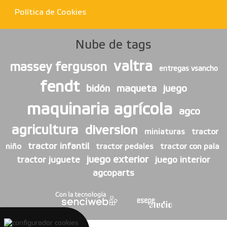
Política de Cookies
Nube de tags
valtra
massey ferguson
entregas vsancho
fendt
bidón
maqueta
juego
maquinaria agrícola
agco
agricultura
diversion
miniaturas
tractor
tractor infantil
niño
tractor pedales
tractor con pala
juego exterior
tractor juguete
juego interior
agcoparts