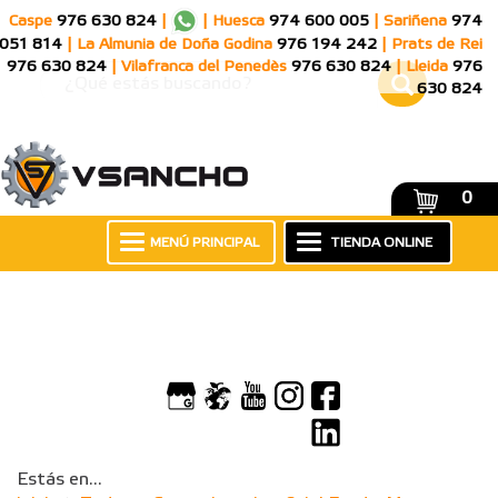
Caspe
976 630 824
|
|
Huesca
974 600 005
|
Sariñena
974
051 814
|
La Almunia de Doña Godina
976 194 242
|
Prats de Rei
976 630 824
|
Vilafranca del Penedès
976 630 824
|
Lleida
976
630 824
0
MENÚ PRINCIPAL
TIENDA ONLINE
Estás en...