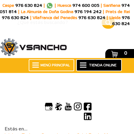
Caspe
976 630 824
|
|
Huesca
974 600 005
|
Sariñena
974
051 814
|
La Almunia de Doña Godina
976 194 242
|
Prats de Rei
976 630 824
|
Vilafranca del Penedès
976 630 824
|
Lleida
976
630 824
0
MENÚ PRINCIPAL
TIENDA ONLINE
Estás en...