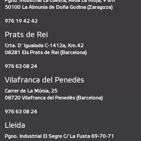
Pgno. Industrial La cuesta, Avda La Rioja, 9 s/n
50100 La Almunia de Doña Godina (Zaragoza)
976 19 42 42
Prats de Rei
Crta. D´Igualada C-1412a, Km.42
08281 Els Prats de Rei (Barcelona)
976 63 08 24
Vilafranca del Penedès
Carrer de La Múnia, 25
08720 Vilafranca del Penedès (Barcelona)
976 63 08 24
Lleida
Pgno. Industrial El Segre C/ La Fusta 69-70-71