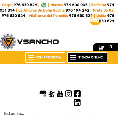
Caspe
976 630 824
|
|
Huesca
974 600 005
|
Sariñena
974
051 814
|
La Almunia de Doña Godina
976 194 242
|
Prats de Rei
976 630 824
|
Vilafranca del Penedès
976 630 824
|
Lleida
976
630 824
0
MENÚ PRINCIPAL
TIENDA ONLINE
Estás en...