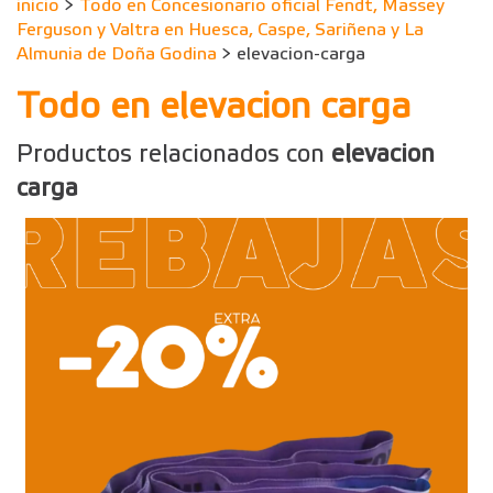
inicio
>
Todo en Concesionario oficial Fendt, Massey
Ferguson y Valtra en Huesca, Caspe, Sariñena y La
Almunia de Doña Godina
> elevacion-carga
Todo en elevacion carga
Productos relacionados con
elevacion
carga