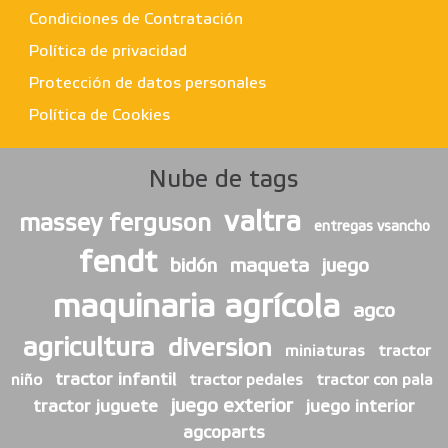
Condiciones de Contratación
Política de privacidad
Protección de datos personales
Política de Cookies
Nube de tags
valtra
massey ferguson
entregas vsancho
fendt
bidón
maqueta
juego
maquinaria agrícola
agco
agricultura
diversion
miniaturas
tractor
tractor infantil
niño
tractor pedales
tractor con pala
juego exterior
tractor juguete
juego interior
agcoparts