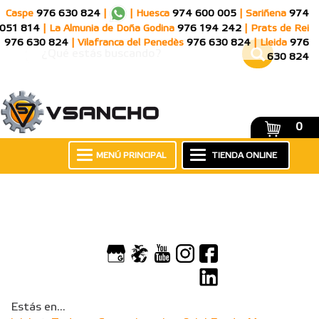
Caspe
976 630 824
|
|
Huesca
974 600 005
|
Sariñena
974
051 814
|
La Almunia de Doña Godina
976 194 242
|
Prats de Rei
976 630 824
|
Vilafranca del Penedès
976 630 824
|
Lleida
976
630 824
0
MENÚ PRINCIPAL
TIENDA ONLINE
Estás en...