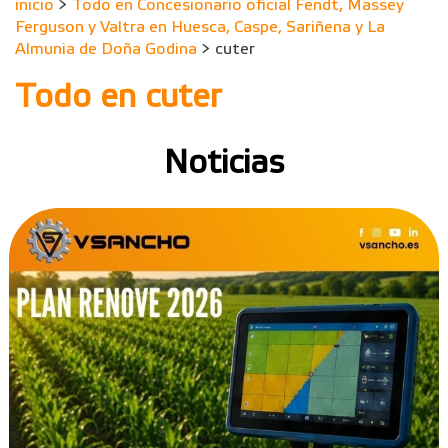
inicio
>
Todo en Concesionario oficial Fendt, Massey
Ferguson y Valtra en Huesca, Caspe, Sariñena y La
Almunia de Doña Godina
> cuter
Todo en cuter
Noticias