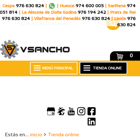
Caspe
976 630 824
|
|
Huesca
974 600 005
|
Sariñena
974
051 814
|
La Almunia de Doña Godina
976 194 242
|
Prats de Rei
976 630 824
|
Vilafranca del Penedès
976 630 824
|
Lleida
976
630 824
0
MENÚ PRINCIPAL
TIENDA ONLINE
Estás en...
inicio
>
Tienda online